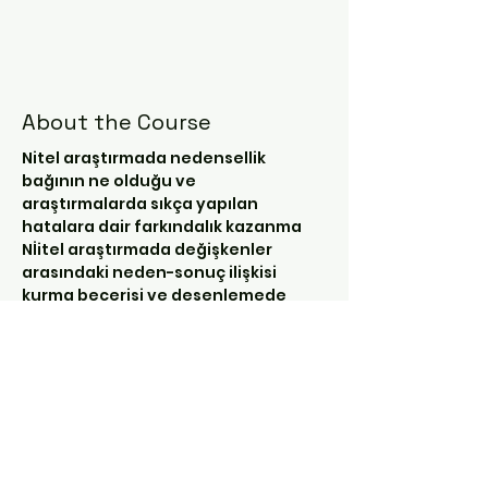
About the Course
Nitel araştırmada nedensellik 
bağının ne olduğu ve 
araştırmalarda sıkça yapılan 
hatalara dair farkındalık kazanma 
Nİitel araştırmada değişkenler 
arasındaki neden-sonuç ilişkisi 
kurma becerisi ve desenlemede 
görülen tutarsızlıklarına, 
gerekçelendirme eksikliklerinin, 
verileri kullanma, sınama ve 
çözümlenmedeki hataların 
tartışılmasıdır.