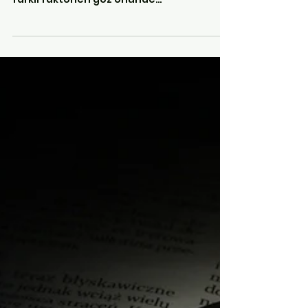
Nur ŞAT
11 May 2023
2 dakikada okunur
bilimsel araştırma üzerine
Maksimum çeşitlilik
örnekleme tekniği
Araştırmacılar, araştırmalarında
kullanacakları örneklem tiplerini seçerken
farklı faktörleri göz önünde
bulundururlar. Bu faktörler...