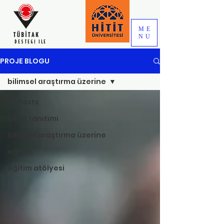
ME
NU
DESTEGI ILE
PROJE BLOGU
bilimsel araştırma üzerine
All Posts
kitap tanıtımı
bilimsel araştırma üzerine
eğitim
eğitim atölyesi