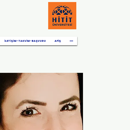
İLETİŞİM-TAKVİM-BAŞVURU
AFİŞ
>>>