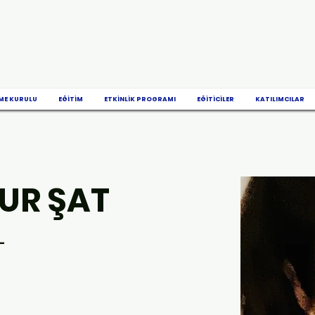
ME KURULU
EĞİTİM
ETKİNLİK PROGRAMI
EĞİTİCİLER
KATILIMCILAR
NUR ŞAT
-