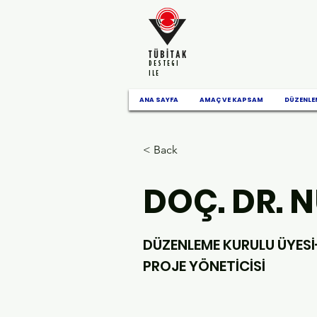
DESTEGI
ILE
ANA SAYFA
AMAÇ VE KAPSAM
DÜZENLE
< Back
DOÇ. DR. 
DÜZENLEME KURULU ÜYESİ
PROJE YÖNETİCİSİ