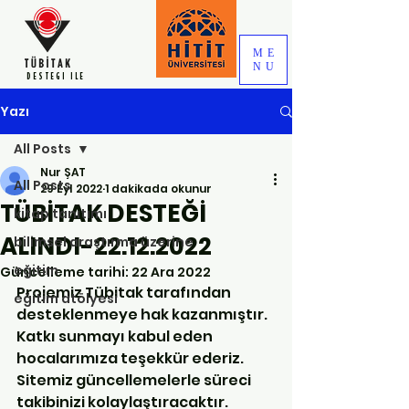
ME
NU
DESTEGI ILE
Yazı
All Posts
Nur ŞAT
All Posts
29 Eyl 2022
1 dakikada okunur
TÜBİTAK DESTEĞİ
kitap tanıtımı
ALINDI-22.12.2022
bilimsel araştırma üzerine
eğitim
Güncelleme tarihi:
22 Ara 2022
Projemiz Tübitak tarafından 
eğitim atölyesi
desteklenmeye hak kazanmıştır. 
Katkı sunmayı kabul eden 
hocalarımıza teşekkür ederiz. 
Sitemiz güncellemelerle süreci 
takibinizi kolaylaştıracaktır.