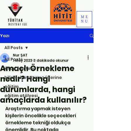
ME
NU
DESTEGI ILE
Yazı
All Posts
Nur ŞAT
All Posts
1 May 2023
3 dakikada okunur
Amaçlı Örnekleme
kitap tanıtımı
nedir? Hangi
bilimsel araştırma üzerine
eğitim
durumlarda, hangi
eğitim atölyesi
amaçlarda kullanılır?
Araştırma yapmak isteyen 
kişilerin öncelikle seçecekleri 
örnekleme tekniği oldukça 
önemlidir. Bu noktada, 