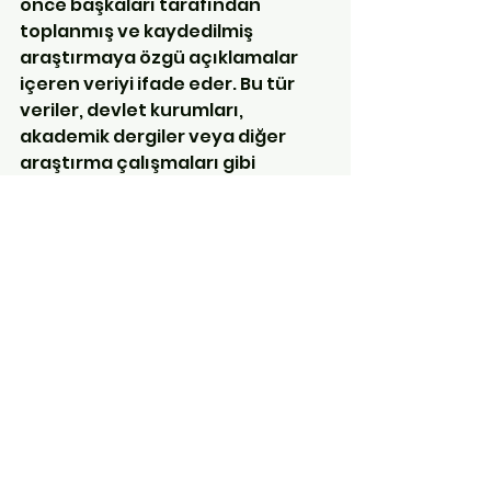
önce başkaları tarafından 
toplanmış ve kaydedilmiş 
araştırmaya özgü açıklamalar 
içeren veriyi ifade eder. Bu tür 
veriler, devlet kurumları, 
akademik dergiler veya diğer 
araştırma çalışmaları gibi 
kaynaklardan gelebilir. (Bu araç 
ile literatür tarama aşaması ayrı 
görülmelidir. Geçen haftaki 
yazımızdan bu uyarıyı 
hatırlayanlarınız olacaktır.)
Sizin de aklınıza “En Çok Kullanılan 
Veri Toplama Araçlarını Nelerdir”, 
diye bir soru geldi mi?
Creswell tarafından yapılan bir 
araştırmaya göre, nitel 