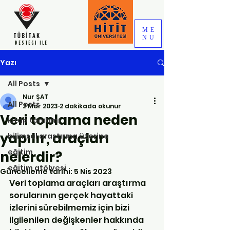
ME
NU
DESTEGI ILE
Yazı
All Posts
Nur ŞAT
All Posts
2 Mar 2023
2 dakikada okunur
Veri toplama neden
kitap tanıtımı
yapılır, araçları
bilimsel araştırma üzerine
eğitim
nelerdir?
eğitim atölyesi
Güncelleme tarihi:
5 Nis 2023
Veri toplama araçları araştırma 
sorularının gerçek hayattaki 
izlerini sürebilmemiz için bizi 
ilgilenilen değişkenler hakkında 